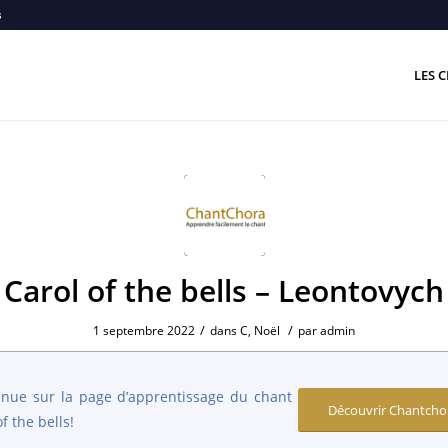
s
LES C
Carol of the bells – Leontovych
/
/
1 septembre 2022
dans
C
,
Noël
par
admin
nue sur la page d’apprentissage du chant
Découvrir Chantcho
f the bells!