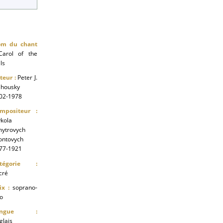
m du chant
arol of the
ls
teur :
Peter J.
lhousky
02-1978
mpositeur :
kola
ytrovych
ontovych
77-1921
atégorie :
cré
ix :
soprano-
to
angue :
glais