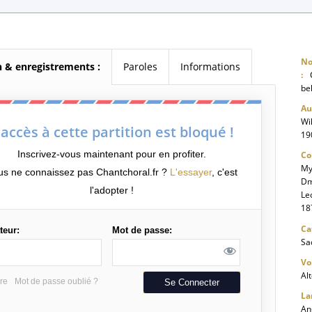
No
n & enregistrements :
Paroles
Informations
:
C
bel
Au
Wi
'accès à cette partition est bloqué !
19
Inscrivez-vous maintenant pour en profiter.
Co
My
us ne connaissez pas Chantchoral.fr ?
L'essayer
, c'est
Dm
l'adopter !
Le
18
C
ateur:
Mot de passe:
Sa
Vo
Al
ire
Mot de passe oublié ?
L
An