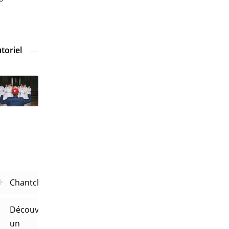
toriel
Chantchoral
Découvrir
un