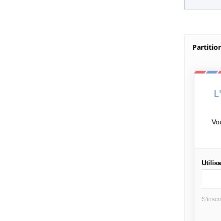
Partitio
L
Vo
Utilis
S'inscr