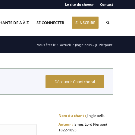
Le site du choeur
Contact
HANTS DE A À Z
SE CONNECTER
S’INSCRIRE
Vous êtes ici :
Accueil
/
Jingle bells – JL Pierpont
Découvrir Chantchoral
Nom du chant :
Jingle bells
Auteur :
James Lord Pierpont
1822-1893