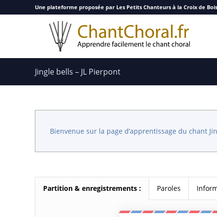
Une plateforme proposée par Les Petits Chanteurs à la Croix de Boi
Jingle bells – JL Pierpont
Bienvenue sur la page d’apprentissage du chant Jin
Partition & enregistrements :
Paroles
Infor