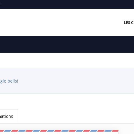
s
LES C
gle bells!
mations