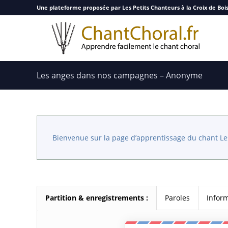
Une plateforme proposée par Les Petits Chanteurs à la Croix de Boi
Les anges dans nos campagnes – Anonyme
Bienvenue sur la page d’apprentissage du chant L
Partition & enregistrements :
Paroles
Infor