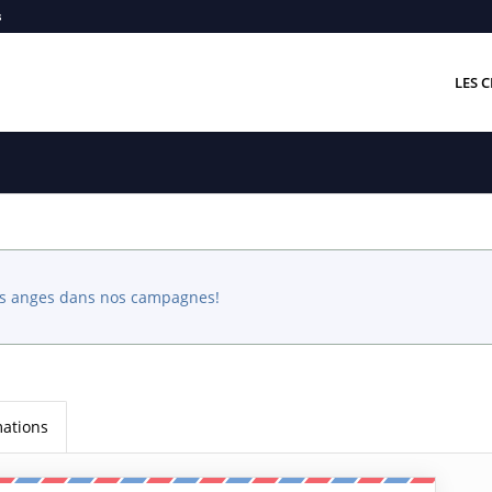
s
LES C
es anges dans nos campagnes!
mations