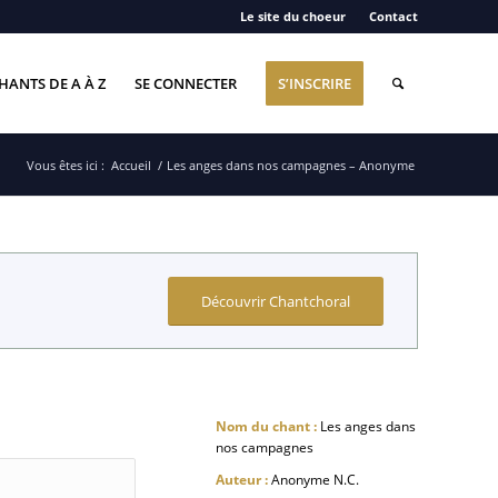
Le site du choeur
Contact
HANTS DE A À Z
SE CONNECTER
S’INSCRIRE
Vous êtes ici :
Accueil
/
Les anges dans nos campagnes – Anonyme
Découvrir Chantchoral
Nom du chant :
Les anges dans
nos campagnes
Auteur :
Anonyme N.C.